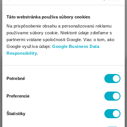
Ďalšie farb
Táto webstránka používa súbory cookies
Na prispôsobenie obsahu a personalizovanú reklamu
používame súbory cookie. Niektoré údaje zdieľame s
partnermi vrátane spoločnosti Google. Viac o tom, ako
Google využíva údaje:
Google Business Data
SÚVISIACE KATEGÓRIE
Responsibility
.
ZAVRIEŤ
Výber
Ako Vám môžeme pomôcť?
Potrebné
súhlasu
Vidíme, že si u nás prvý krát!
Preferencie
Štatistiky
Podložky na hranie,
Penové podložky pre