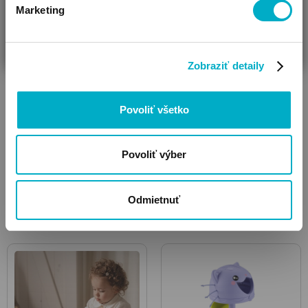
detské hrazdičky
deti
Marketing
ČAKÁM BÁBÄTKO
SOM RODIČ
HĽADÁM DARČEK
Zobraziť detaily
Povoliť všetko
Povoliť výber
Hračky rozvíjajúce
Skladačky, stavebnice
sluch, napodobňovanie
Odmietnuť
hlasov