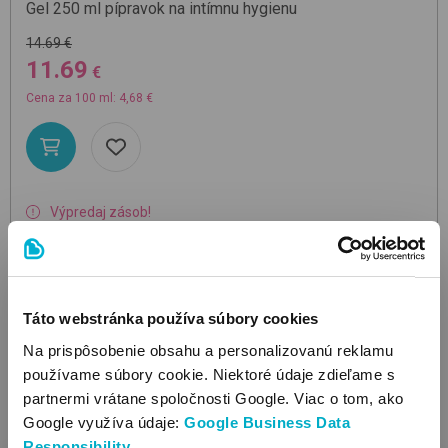
Gel 250 ml
pípravok na intímnu hygienu
14.69 €
11.69
€
Cena za 100 ml: 4,68 €
Výpredaj zásob!
Ušetríte: 3.00 €
Táto webstránka používa súbory cookies
Na prispôsobenie obsahu a personalizovanú reklamu
používame súbory cookie. Niektoré údaje zdieľame s
partnermi vrátane spoločnosti Google. Viac o tom, ako
Google využíva údaje:
Google Business Data
Responsibility
.