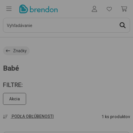
Značky
Babé
FILTRE
:
Akcia
PODĽA OBĽÚBENOSTI
1 ks produktov