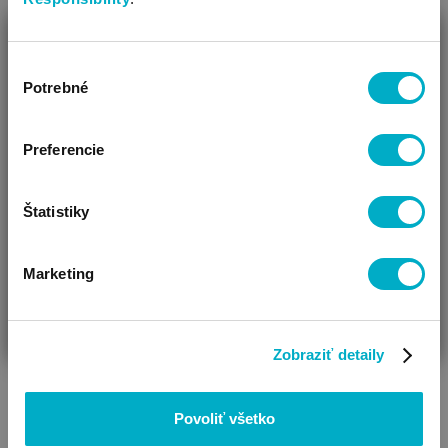
ZAVRIEŤ
Výber
Ako Vám môžeme pomôcť?
Potrebné
súhlasu
Vidíme, že si u nás prvý krát!
Preferencie
Štatistiky
Marketing
ČAKÁM BÁBÄTKO
SOM RODIČ
HĽADÁM DARČEK
Zobraziť detaily
Povoliť všetko