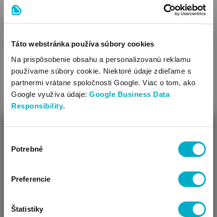
Vždy by ste však mali mať na pamäti jednu veľmi dôležitú
vec: to, že matka produkuje dostatok mlieka, nezaručuje, že je
dobrá matka!
Táto webstránka používa súbory cookies
Na prispôsobenie obsahu a personalizovanú reklamu
#
dojčenie
#
kŕmenie
#
materské mlieko
používame súbory cookie. Niektoré údaje zdieľame s
partnermi vrátane spoločnosti Google. Viac o tom, ako
SÚVISIACE ČLÁNKY
Google využíva údaje:
Google Business Data
Responsibility
.
ZAVRIEŤ
Výber
Ako Vám môžeme pomôcť?
Potrebné
súhlasu
Vidíme, že si u nás prvý krát!
Preferencie
Svetový deň a svetový týždeň dojčenia 2026
Štatistiky