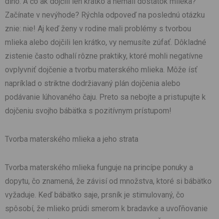
dlho. A čo ak dojčili len krátko a nemali dostatok mlieka?
Začínate v nevýhode? Rýchla odpoveď na poslednú otázku
znie: nie! Aj keď ženy v rodine mali problémy s tvorbou
mlieka alebo dojčili len krátko, vy nemusíte zúfať. Dôkladné
zistenie často odhalí rôzne praktiky, ktoré mohli negatívne
ovplyvniť dojčenie a tvorbu materského mlieka. Môže ísť
napríklad o striktne dodržiavaný plán dojčenia alebo
podávanie lúhovaného čaju. Preto sa nebojte a pristupujte k
dojčeniu svojho bábätka s pozitívnym prístupom!
Tvorba materského mlieka a jeho strata
Tvorba materského mlieka funguje na princípe ponuky a
dopytu, čo znamená, že závisí od množstva, ktoré si bábätko
vyžaduje. Keď bábätko saje, prsník je stimulovaný, čo
spôsobí, že mlieko prúdi smerom k bradavke a uvoľňovanie