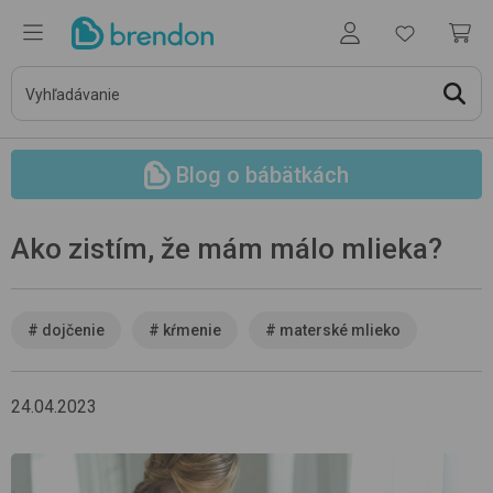
Blog o bábätkách
Ako zistím, že mám málo mlieka?
#
dojčenie
#
kŕmenie
#
materské mlieko
24.04.2023