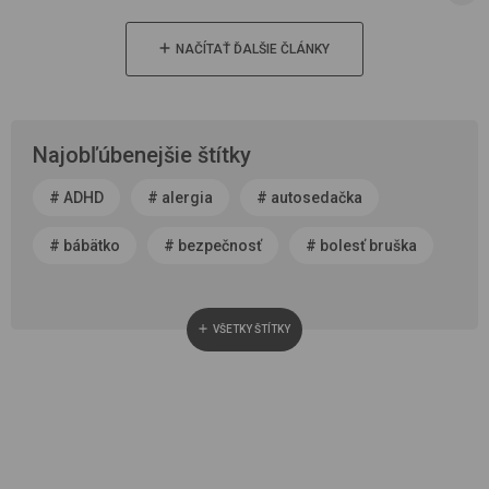
NAČÍTAŤ ĎALŠIE ČLÁNKY
Najobľúbenejšie štítky
#
ADHD
#
alergia
#
autosedačka
#
bábätko
#
bezpečnosť
#
bolesť bruška
#
byť rodičom
#
čerstvý vzduch
VŠETKY ŠTÍTKY
#
cestovanie
#
chôdza, vývoj chodidla
#
choroba
#
cisársky rez
#
darček
#
detská autosedačka
#
detská izba
#
detská obuv
#
dieťa v spoločnosti