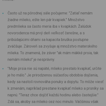
Často už na pôrodnej sále počujeme: "Zatiaľ nemám
žiadne mlieko, ešte len pár kvapiek." Množstvo
predmlieka sa často meria iba v kvapkách. Žalúdok
novorodenca má prvý deň veľkosť čerešne, a s
pribúdajúcimi dňami sa kapacita bruška postupne
zväčšuje. Zároveň sa zvyšuje aj množstvo materského
mlieka. To znamená, že záver "ak mám mäkké prsia, tak
nemám mlieko" je nesprávny.
"Moje prsia nie sú napäté, mlieko prestalo kvapkať, určite
je ho málo." Je prirodzenou súčasťou obdobia dojčenia,
kedy sa nastolí rovnováha ponuky a dopytu. To môže viesť
k zmenám, napríklad prestane kvapkať mlieko a prsníky sa
napnú. "Teraz chce dojčiť každú hodinu alebo častejšie."
Zdá sa, akoby sa mlieko cez noc minulo. Väčšinou však