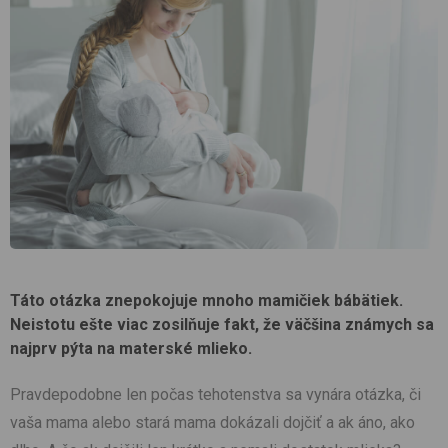
Táto otázka znepokojuje mnoho mamičiek bábätiek.
Neistotu ešte viac zosilňuje fakt, že väčšina známych sa
najprv pýta na materské mlieko.
Pravdepodobne len počas tehotenstva sa vynára otázka, či
vaša mama alebo stará mama dokázali dojčiť a ak áno, ako