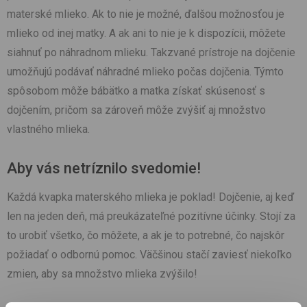
materské mlieko. Ak to nie je možné, ďalšou možnosťou je
mlieko od inej matky. A ak ani to nie je k dispozícii, môžete
siahnuť po náhradnom mlieku. Takzvané prístroje na dojčenie
umožňujú podávať náhradné mlieko počas dojčenia. Týmto
spôsobom môže bábätko a matka získať skúsenosť s
dojčením, pričom sa zároveň môže zvýšiť aj množstvo
vlastného mlieka.
Aby vás netríznilo svedomie!
Každá kvapka materského mlieka je poklad! Dojčenie, aj keď
len na jeden deň, má preukázateľné pozitívne účinky. Stojí za
to urobiť všetko, čo môžete, a ak je to potrebné, čo najskôr
požiadať o odbornú pomoc. Väčšinou stačí zaviesť niekoľko
zmien, aby sa množstvo mlieka zvýšilo!