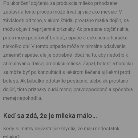
Po ukončení dojčenia sa produkcia mlieko prirodzene
zastaví, a tento proces môže trvať aj viac ako mesiac. V
závislosti od toho, v akom štádiu prestane matka dojčiť, sa
môžu objaviť nepríjemné príznaky. Ak prestane dojčiť náhle,
prsia môžu pociťovať bolesť, napätie a dokonca aj horúčku
niekoľko dní. V tomto prípade môže minimálne odsávanie
zmierniť napätie, ale je potrebné dbať na to, aby nedošlo k
stimulovaniu ďalšej produkcii mlieka. Zápal, bolesť a horúčku
sa môže byť po konzultácii s lekárom liečená aj liekmi proti
bolesti. Ak bábätko odstavíte postupne, alebo ak prestane
dojčiť, tieto príznaky budú menej pravdepodobné a spôsobia
menej nepohodlia.
Keď sa zdá, že je mlieka málo…
Kedy si matky najčastejšie myslia, že majú nedostatok
mlieka?