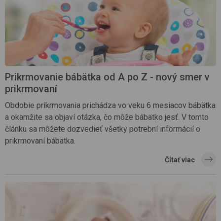
Prikrmovanie bábätka od A po Z - nový smer v
prikrmovaní
Obdobie prikrmovania prichádza vo veku 6 mesiacov bábätka
a okamžite sa objaví otázka, čo môže bábätko jesť. V tomto
článku sa môžete dozvedieť všetky potrební informácií o
prikrmovaní bábätka.
Čítať viac