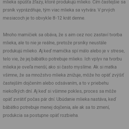
mlieka spúšťa žľazy, ktoré produkujú mlieko. Čím častejšie sa
prsník vyprázdňuje, tým viac mlieka sa vytvára. V prvých
mesiacoch je to obvykle 8-12 krát denne.
Mnoho mamičiek sa obáva, že s aim cez noc zastaví tvorba
mlieka, ale to nie je reálne, pretože prsníky neustále
produkujú mlieko. Aj keď mamička spí málo alebo je v strese,
telo vie, že jej bábätko potrebuje mlieko. Ich vplyv na tvorbu
mlieka je oveľa menší, ako si často myslíme. Ak si matka
všimne, že sa množstvo mlieka znižuje, môže ho opäť zvýšiť
častejším dojčením alebo odsávaním, a to v priebehu
niekoľkých dní. Aj keď si všimne pokles, proces sa môže
opäť zvrátiť počas pár dní. Ubúdanie mlieka nastáva, keď
bábätko potrebuje menej dojčenia, ale ak sa to zmení,
produkcia sa postupne opäť rozbieha.