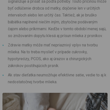
signalizuje a prisať sa podľa potreby. Touto príčinou môže
byť odlúčenie drobca od matky, dojčenie len v určitých
intervaloch alebo len určitý čas. Taktiež, ak je bruško
bábätka naplnené niečím iným, zbytočne podávaným
čajom alebo príkrmami. Keďže v tomto období menej sajú,
so znižovaním dopytu klesá aj prísun mlieka z prsníkov.
Zdravie matky môže mať nepriaznivý vplyv na tvorbu
mlieka. Na to treba myslieť v prípade cukrovky,
hypotyreózy, PCOS, ako aj úrazov a chirurgických
zákrokov postihujúcich prsník.
Ak stav dieťatka neumožňuje efektívne satie, vedie to aj k
nedostatočnej tvorbe mlieka.