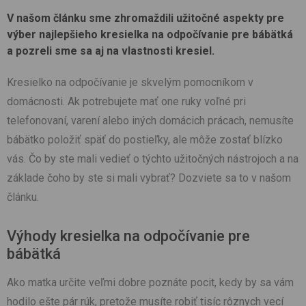
V našom článku sme zhromaždili užitočné aspekty pre
výber najlepšieho kresielka na odpočívanie pre bábätká
a pozreli sme sa aj na vlastnosti kresiel.
Kresielko na odpočívanie je skvelým pomocníkom v
domácnosti. Ak potrebujete mať one ruky voľné pri
telefonovaní, varení alebo iných domácich prácach, nemusíte
bábätko položiť späť do postieľky, ale môže zostať blízko
vás. Čo by ste mali vedieť o týchto užitočných nástrojoch a na
základe čoho by ste si mali vybrať? Dozviete sa to v našom
článku.
Výhody kresielka na odpočívanie pre
bábätká
Ako matka určite veľmi dobre poznáte pocit, kedy by sa vám
hodilo ešte pár rúk, pretože musíte robiť tisíc rôznych vecí