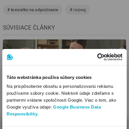
#
kresielko na odpočívanie
#
rozvoj
SÚVISIACE ČLÁNKY
Táto webstránka používa súbory cookies
Na prispôsobenie obsahu a personalizovanú reklamu
používame súbory cookie. Niektoré údaje zdieľame s
Čo sa naučí bábätko pri hre?
partnermi vrátane spoločnosti Google. Viac o tom, ako
Ako sa hovorí - cvičenie robí majstra. Nie je tomu inak ani u
Google využíva údaje:
Google Business Data
detí. Dokonca aj bábätká sa hrajú, z odborného hľadiska to
Responsibility
.
nazývame cvičebná hra.
ZAVRIEŤ