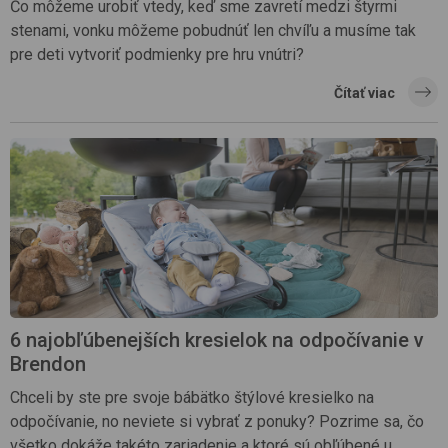
Čo môžeme urobiť vtedy, keď sme zavretí medzi štyrmi
stenami, vonku môžeme pobudnúť len chvíľu a musíme tak
pre deti vytvoriť podmienky pre hru vnútri?
Čítať viac
6 najobľúbenejších kresielok na odpočívanie v
Brendon
Chceli by ste pre svoje bábätko štýlové kresielko na
odpočívanie, no neviete si vybrať z ponuky? Pozrime sa, čo
všetko dokáže takéto zariadenie a ktoré sú obľúbené u