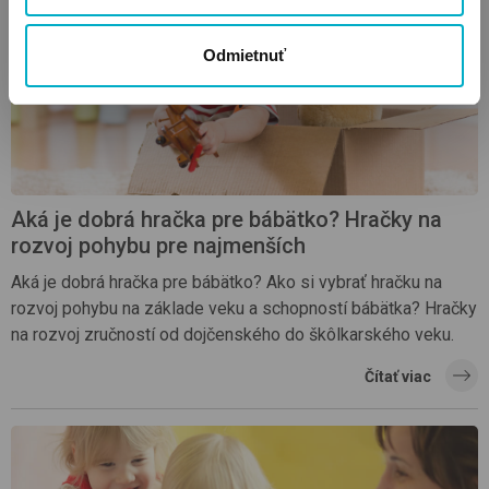
Odmietnuť
Aká je dobrá hračka pre bábätko? Hračky na
rozvoj pohybu pre najmenších
Aká je dobrá hračka pre bábätko? Ako si vybrať hračku na
rozvoj pohybu na základe veku a schopností bábätka? Hračky
na rozvoj zručností od dojčenského do škôlkarského veku.
Čítať viac