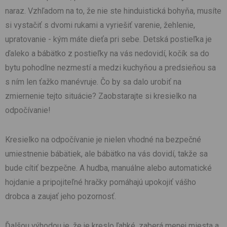
naraz. Vzhľadom na to, že nie ste hinduistická bohyňa, musíte
si vystačiť s dvomi rukami a vyriešiť varenie, žehlenie,
upratovanie - kým máte dieťa pri sebe. Detská postieľka je
ďaleko a bábätko z postieľky na vás nedovidí, kočík sa do
bytu pohodlne nezmestí a medzi kuchyňou a predsieňou sa
s ním len ťažko manévruje. Čo by sa dalo urobiť na
zmiernenie tejto situácie? Zaobstarajte si kresielko na
odpočívanie!
Kresielko na odpočívanie je nielen vhodné na bezpečné
umiestnenie bábätiek, ale bábätko na vás dovidí, takže sa
bude cítiť bezpečne. A hudba, manuálne alebo automatické
hojdanie a pripojiteľné hračky pomáhajú upokojiť vášho
drobca a zaujať jeho pozornosť.
Ďalšou výhodou je, že je kreslo ľahké, zaberá menej miesta a