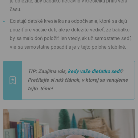
je dôležité, aby bábätko netrávilo v kresielku príliš veľa
času.
Existujú detské kresielka na odpočívanie, ktoré sa dajú
použiť pre väčšie deti, ale je dôležité vedieť, že bábätko
by sa malo doň položiť len vtedy, ak už samostatne sedí,
vie sa samostatne posadiť a je v tejto polohe stabilné.
TIP: Zaujíma vás,
kedy vaše dieťatko sedí
?
Prečítajte si náš článok, v ktorej sa venujeme
tejto téme!