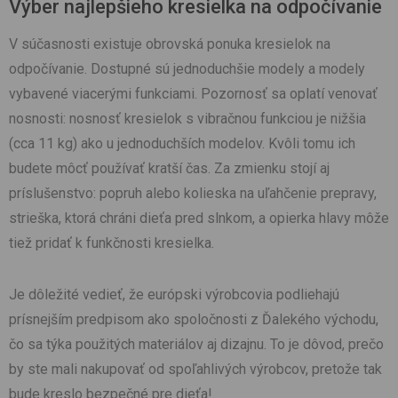
Výber najlepšieho kresielka na odpočívanie
V súčasnosti existuje obrovská ponuka kresielok na
odpočívanie. Dostupné sú jednoduchšie modely a modely
vybavené viacerými funkciami. Pozornosť sa oplatí venovať
nosnosti: nosnosť kresielok s vibračnou funkciou je nižšia
(cca 11 kg) ako u jednoduchších modelov. Kvôli tomu ich
budete môcť používať kratší čas. Za zmienku stojí aj
príslušenstvo: popruh alebo kolieska na uľahčenie prepravy,
strieška, ktorá chráni dieťa pred slnkom, a opierka hlavy môže
tiež pridať k funkčnosti kresielka.
Je dôležité vedieť, že európski výrobcovia podliehajú
prísnejším predpisom ako spoločnosti z Ďalekého východu,
čo sa týka použitých materiálov aj dizajnu. To je dôvod, prečo
by ste mali nakupovať od spoľahlivých výrobcov, pretože tak
bude kreslo bezpečné pre dieťa!