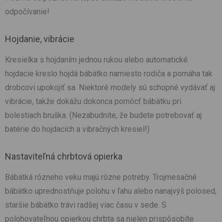
odpočívanie!
Hojdanie, vibrácie
Kresielka s hojdaním jednou rukou alebo automatické
hojdacie kreslo hojdá bábätko namiesto rodiča a pomáha tak
drobcovi upokojiť sa. Niektoré modely sú schopné vydávať aj
vibrácie, takže dokážu dokonca pomôcť bábätku pri
bolestiach bruška. (Nezabudnite, že budete potrebovať aj
batérie do hojdacích a vibračných kresiel!)
Nastaviteľná chrbtová opierka
Bábätká rôzneho veku majú rôzne potreby. Trojmesačné
bábätko uprednostňuje polohu v ľahu alebo nanajvýš polosed,
staršie bábätko trávi radšej viac času v sede. S
polohovateľnou opierkou chrbta sa nielen prispôsobíte