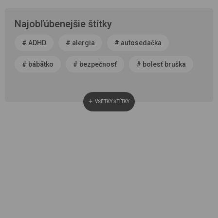
Najobľúbenejšie štítky
#
ADHD
#
alergia
#
autosedačka
#
bábätko
#
bezpečnosť
#
bolesť bruška
#
byť rodičom
#
čerstvý vzduch
VŠETKY ŠTÍTKY
#
cestovanie
#
chôdza, vývoj chodidla
#
choroba
#
cisársky rez
#
darček
#
detská autosedačka
#
detská izba
#
detská obuv
#
dieťa v spoločnosti
#
dojčenie
#
domáce zviera
#
dvojčatá
#
fašiangy
#
fotenie
#
horúčka