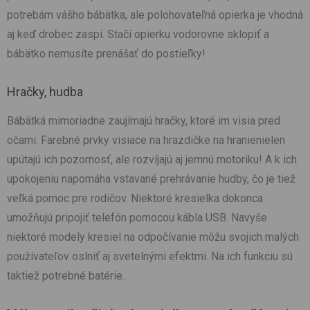
potrebám vášho bábätka, ale polohovateľná opierka je vhodná
aj keď drobec zaspí. Stačí opierku vodorovne sklopiť a
bábätko nemusíte prenášať do postieľky!
Hračky, hudba
Bábätká mimoriadne zaujímajú hračky, ktoré im visia pred
očami. Farebné prvky visiace na hrazdičke na hranienielen
upútajú ich pozornosť, ale rozvíjajú aj jemnú motoriku! A k ich
upokojeniu napomáha vstavané prehrávanie hudby, čo je tiež
veľká pomoc pre rodičov. Niektoré kresielka dokonca
umožňujú pripojiť telefón pomocou kábla USB. Navyše
niektoré modely kresiel na odpočívanie môžu svojich malých
používateľov oslniť aj svetelnými efektmi. Na ich funkciu sú
taktiež potrebné batérie.