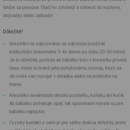
ľahšie sa presúva. Stačí ho zdvihnúť a odniesť do kuchyne,
obývačky alebo záhrady!
Dôležité!
Kresielko na odpočívanie sa odporúča používať
krátkodobo (maximálne 3-4x denne po dobu 20-30 minút).
Je to dôležité, pretože ak bábätko trávi v kresielku priveľa
času, môže to brániť jeho pohybovému rozvoju, ktorý sa
dá oveľa viac rozvíjať v ohrádke alebo na podložke na
hranie.
Kresielko nenahrádza detskú postieľku, kolísku ani kočík.
Ak bábätko potrebuje spať, tak spomínané miesta sú pre
bábätko najlepšie.
Fyzický kontakt s vami je pre vášho drobca dôležitý, preto