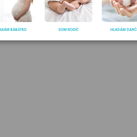
AKÁM BÁBÄTKO
SOM RODIČ
HĽADÁM DARČ