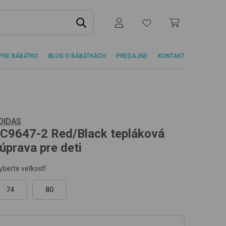
PRE BÁBÄTKO
BLOG O BÁBÄTKÁCH
PREDAJŇE
KONTAKT
DIDAS
C9647-2
Red/Black
tepláková
úprava pre deti
yberte veľkosť!
74
80