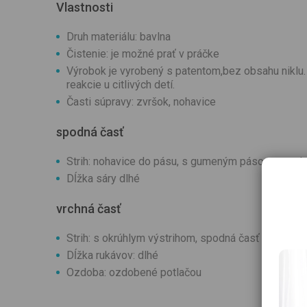
Vlastnosti
Druh materiálu: bavlna
Čistenie: je možné prať v práčke
Výrobok je vyrobený s patentom,bez obsahu niklu. 
reakcie u citlivých detí.
Časti súpravy: zvršok, nohavice
spodná časť
Strih: nohavice do pásu, s gumeným pásom, spod
Dĺžka sáry dlhé
vrchná časť
Strih: s okrúhlym výstrihom, spodná časť rukávov j
Dĺžka rukávov: dlhé
Ozdoba: ozdobené potlačou