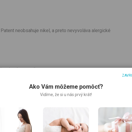
Patent neobsahuje nikel, a preto nevyvoláva alergické
ok nohavíc s manžetou
ZAVR
Ako Vám môžeme pomôcť?
Vidíme, že si u nás prvý krát!
e stiahnutá, na ramenách na patenty