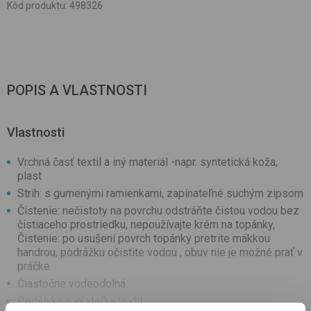
Kód produktu
:
498326
POPIS A VLASTNOSTI
Vlastnosti
Vrchná časť textil a iný materiál -napr. syntetická koža,
plast
Strih: s gumenými ramienkami, zapínateľné suchým zipsom
Čistenie: nečistoty na povrchu odstráňte čistou vodou bez
čistiaceho prostriedku, nepoužívajte krém na topánky,
Čistenie: po usušení povrch topánky pretrite mäkkou
handrou, podrážku očistite vodou , obuv nie je možné prať v
práčke
Čiastočne vodeodolná
Podšívka a výsteľka textil