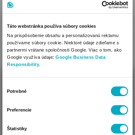
Podrážka ostatný materiál (napr.syntetická koža, plast)
VIAC
Jarná-jesenná obuv
Výrobok je použiteľný na príležitostné nosenie
Športová obuv
Táto webstránka používa súbory cookies
SÚVISIACE KATEGÓRIE
Vhodné na vonkajšie nosenie
Na prispôsobenie obsahu a personalizovanú reklamu
Obuv chráňte pred ostrými predmetmi a pred prepichnutím,
používame súbory cookie. Niektoré údaje zdieľame s
lebo sa jej povrch môže poškodiť.
partnermi vrátane spoločnosti Google. Viac o tom, ako
Časti, ktoré sa dostanú do kontaktu s pokožkou /vrchná
Google využíva údaje:
Google Business Data
časť topánky a podšívka/, môžu spôsobiť zafarbenie, ktoré
Responsibility
.
je iba estetického charakteru.
ZAVRIEŤ
Výber
Ako Vám môžeme pomôcť?
Potrebné
súhlasu
Vidíme, že si u nás prvý krát!
Ponožky pre bábätká,
Teplákové nohavice
detské ponožky
Preferencie
Štatistiky