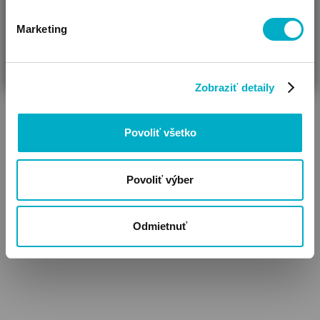
Marketing
ČAKÁM BÁBÄTKO
SOM RODIČ
HĽADÁM DARČEK
Zobraziť detaily
Teplákové súpravy
Povoliť všetko
Povoliť výber
Odmietnuť