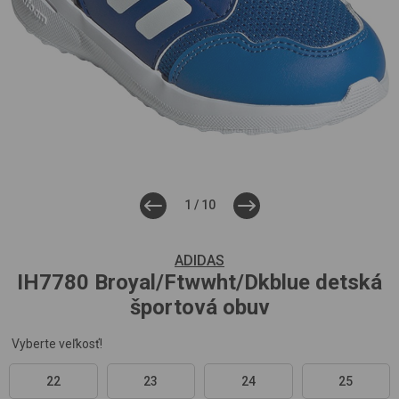
1
/
10
ADIDAS
IH7780
Broyal/Ftwwht/Dkblue
detská
športová obuv
Vyberte veľkosť!
22
23
24
25