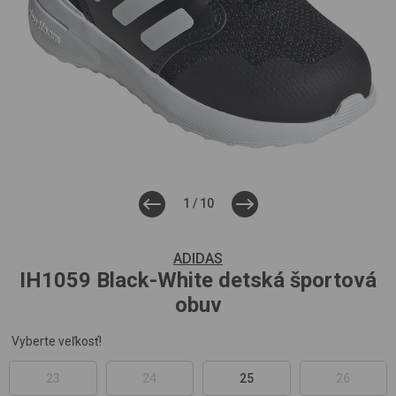
1
/
10
ADIDAS
IH1059
Black-White
detská športová
obuv
Vyberte veľkosť!
23
24
25
26