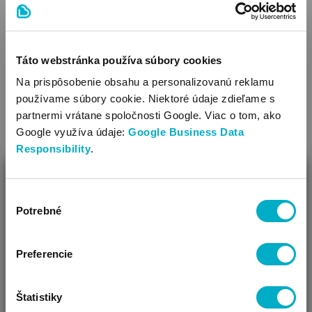
Podrážka ostatný materiál (napr.syntetická koža, plast)
VIAC
Jarná-jesenná obuv
Výrobok je použiteľný na príležitostné nosenie
Športová obuv
Táto webstránka používa súbory cookies
SÚVISIACE KATEGÓRIE
Vhodné na vonkajšie nosenie
Na prispôsobenie obsahu a personalizovanú reklamu
Obuv chráňte pred ostrými predmetmi a pred prepichnutím,
používame súbory cookie. Niektoré údaje zdieľame s
lebo sa jej povrch môže poškodiť.
partnermi vrátane spoločnosti Google. Viac o tom, ako
Časti, ktoré sa dostanú do kontaktu s pokožkou /vrchná
Google využíva údaje:
Google Business Data
časť topánky a podšívka/, môžu spôsobiť zafarbenie, ktoré
Responsibility
.
je iba estetického charakteru.
ZAVRIEŤ
Výber
Ako Vám môžeme pomôcť?
Potrebné
súhlasu
Vidíme, že si u nás prvý krát!
Ponožky pre bábätká,
Teplákové nohavice
detské ponožky
Preferencie
Štatistiky