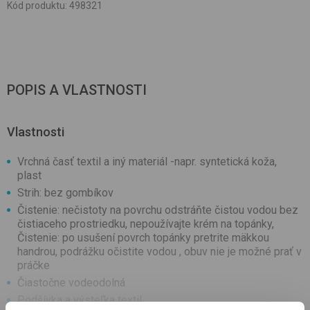
Kód produktu
:
498321
POPIS A VLASTNOSTI
Vlastnosti
Vrchná časť textil a iný materiál -napr. syntetická koža,
plast
Strih: bez gombíkov
Čistenie: nečistoty na povrchu odstráňte čistou vodou bez
čistiaceho prostriedku, nepoužívajte krém na topánky,
Čistenie: po usušení povrch topánky pretrite mäkkou
handrou, podrážku očistite vodou , obuv nie je možné prať v
práčke
Čiastočne vodeodolná
Podšívka a výsteľka textil