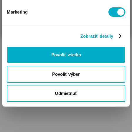
Marketing
ČAKÁM BÁBÄTKO
SOM RODIČ
HĽADÁM DARČEK
Zobraziť detaily
Teplákové súpravy
Povoliť všetko
Povoliť výber
Odmietnuť