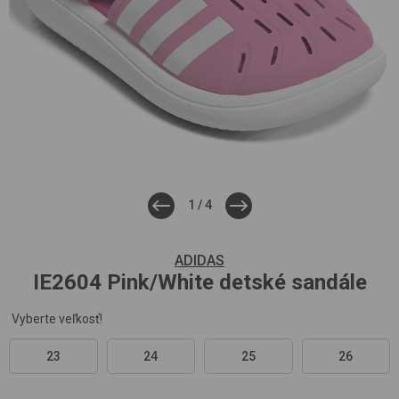
1
/
4
ADIDAS
IE2604
Pink/White
detské sandále
Vyberte veľkosť!
23
24
25
26