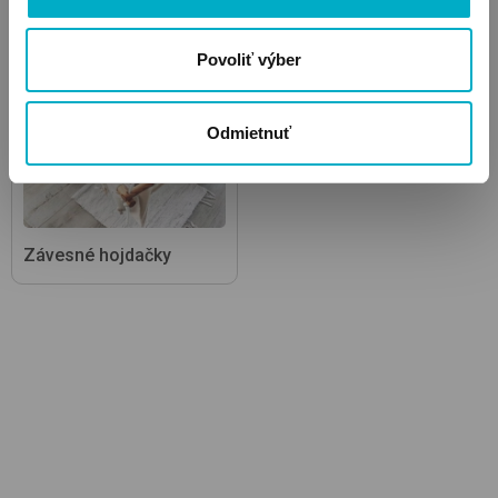
Povoliť výber
Odmietnuť
Závesné hojdačky