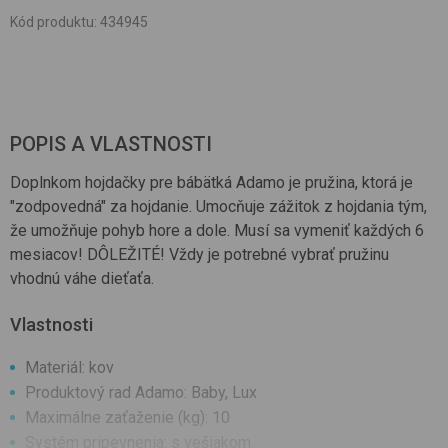
Kód produktu
:
434945
POPIS A VLASTNOSTI
Doplnkom hojdačky pre bábätká Adamo je pružina, ktorá je
"zodpovedná" za hojdanie. Umocňuje zážitok z hojdania tým,
že umožňuje pohyb hore a dole. Musí sa vymeniť každých 6
mesiacov! DÔLEŽITÉ! Vždy je potrebné vybrať pružinu
vhodnú váhe dieťaťa.
Vlastnosti
Materiál: kov
Produktový rad Adamo: Baby, Lux
Maximálne zaťaženie (kg): 10
Systém pripevnenia: s vešiakom