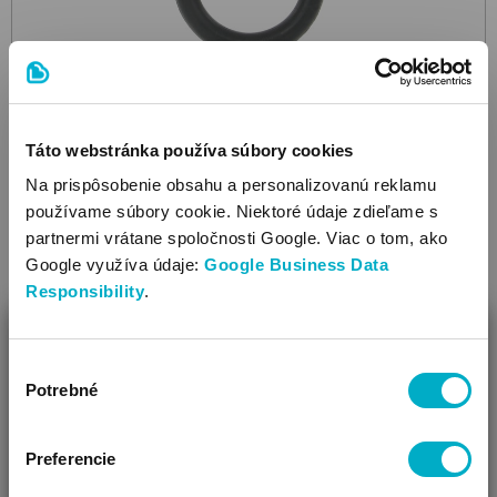
Táto webstránka používa súbory cookies
Na prispôsobenie obsahu a personalizovanú reklamu
používame súbory cookie. Niektoré údaje zdieľame s
partnermi vrátane spoločnosti Google. Viac o tom, ako
ABC DESIGN
Google využíva údaje:
Google Business Data
Inner Tube
10
duša ku kočíkom
Responsibility
.
6.95
€
ZAVRIEŤ
Výber
Ako Vám môžeme pomôcť?
Potrebné
súhlasu
Vidíme, že si u nás prvý krát!
Ďalšie farby: 2
Preferencie