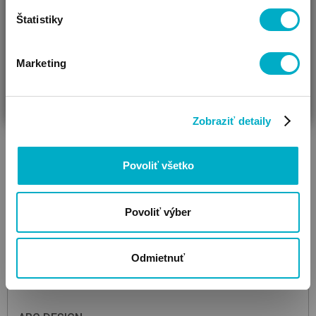
Štatistiky
Marketing
ČAKÁM BÁBÄTKO
SOM RODIČ
HĽADÁM DARČEK
Zobraziť detaily
Povoliť všetko
Povoliť výber
Odmietnuť