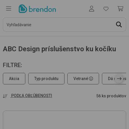
ABC Design príslušenstvo ku kočíku
FILTRE
:
Akcia
Typ produktu
Vetrané
Dá sa nosiť
PODĽA OBĽÚBENOSTI
56 ks produktov