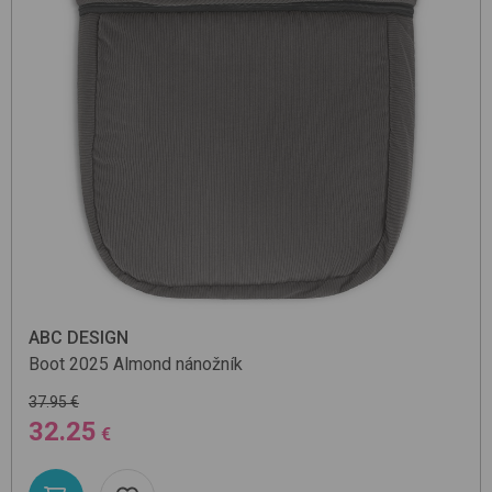
ABC DESIGN
Boot 2025
Almond
nánožník
37.95 €
32.25
€