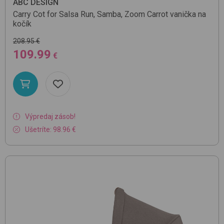
ABC DESIGN
Carry Cot for Salsa Run, Samba, Zoom
Carrot
vanička na
kočík
208.95 €
109.99
€
Výpredaj zásob!
Ušetríte: 98.96 €