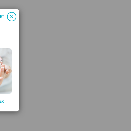
IEŤ
EK