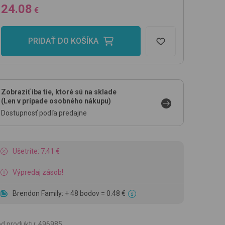
24.08
€
PRIDAŤ DO KOŠÍKA
Zobraziť iba tie, ktoré sú na sklade
(Len v prípade osobného nákupu)
Dostupnosť podľa predajne
Ušetríte: 7.41 €
Výpredaj zásob!
Brendon Family: + 48 bodov = 0.48 €
d produktu
:
496985