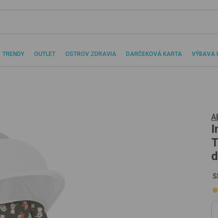
TRENDY
OUTLET
OSTROV ZDRAVIA
DARČEKOVÁ KARTA
VÝBAVA 
A
I
T
d
S