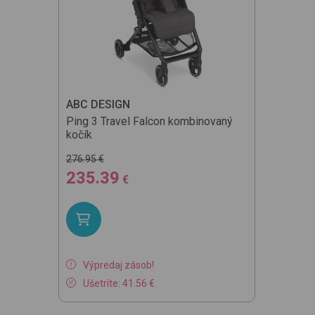
ABC DESIGN
Ping 3 Travel
Falcon
kombinovaný
kočík
276.95 €
235.39
€
Výpredaj zásob!
Ušetríte: 41.56 €