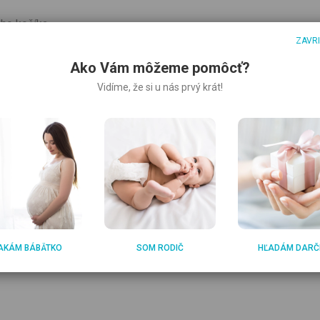
ho kočíka
ZAVR
ng 3 Trekking, Abc Design Ping 3 Travel
Ako Vám môžeme pomôcť?
Vidíme, že si u nás prvý krát!
onu
AKÁM BÁBÄTKO
SOM RODIČ
HĽADÁM DARČ