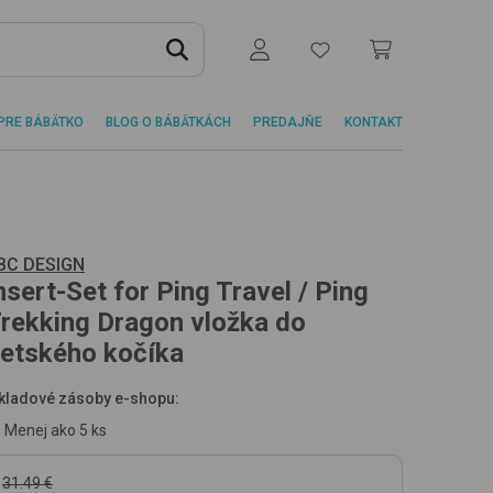
PRE BÁBÄTKO
BLOG O BÁBÄTKÁCH
PREDAJŇE
KONTAKT
BC DESIGN
nsert-Set for Ping Travel / Ping
rekking
Dragon
vložka do
etského kočíka
kladové zásoby e-shopu:
Menej ako 5 ks
31.49 €