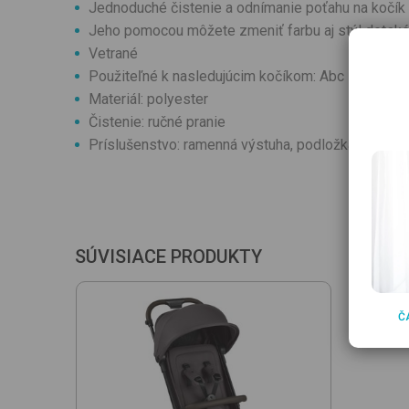
Jednoduché čistenie a odnímanie poťahu na kočík
Jeho pomocou môžete zmeniť farbu aj stýl detské
Vetrané
Použiteľné k nasledujúcim kočíkom: Abc Design Pi
Materiál: polyester
Čistenie: ručné pranie
Príslušenstvo: ramenná výstuha, podložka pod sp
SÚVISIACE PRODUKTY
Č