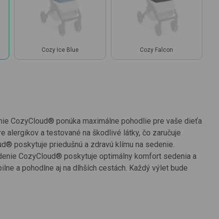
Cozy Ice Blue
Cozy Falcon
nie CozyCloud® ponúka maximálne pohodlie pre vaše dieťa
 alergikov a testované na škodlivé látky, čo zaručuje
® poskytuje priedušnú a zdravú klímu na sedenie.
denie CozyCloud® poskytuje optimálny komfort sedenia a
lne a pohodlne aj na dlhších cestách. Každý výlet bude