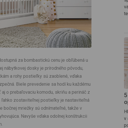
v
t
 dostupná za bombastickú cenu je obľúbená u
j nábytkovej dosky je prírodného pôvodu,
tkám a rohy postieľky sú zaoblené, vďaka
zpečná. Biele prevedenie sa hodí ku každému
iť aj o prebaľovaciu komodu, skriňu a perináč z
5
 ľahko zostaviteľnej postieľky je nastaviteľná
o
če bočnej mriežky sú odnímateľné, takže v
H
yhovujúca. Navyše vďaka odolnej konštrukcii
v
m.
po