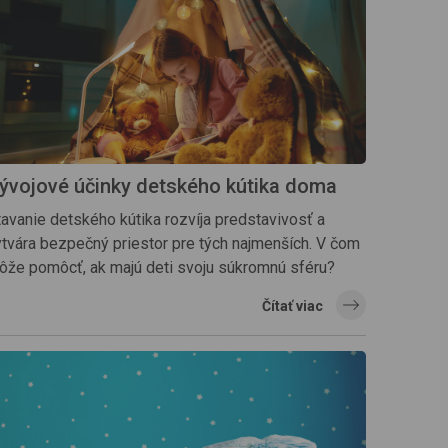
ývojové účinky detského kútika doma
tavanie detského kútika rozvíja predstavivosť a
ytvára bezpečný priestor pre tých najmenších. V čom
ôže pomôcť, ak majú deti svoju súkromnú sféru?
Čítať viac