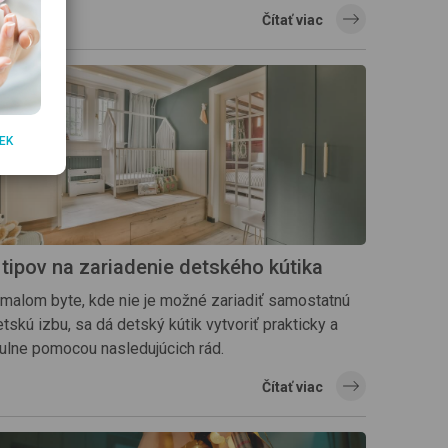
Čítať viac
EK
 tipov na zariadenie detského kútika
 malom byte, kde nie je možné zariadiť samostatnú
tskú izbu, sa dá detský kútik vytvoriť prakticky a
tulne pomocou nasledujúcich rád.
Čítať viac