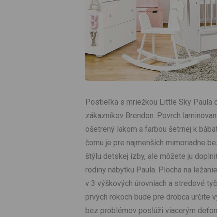
Postieľka s mriežkou Little Sky Paula
zákazníkov Brendon. Povrch laminovane
ošetrený lakom a farbou šetrnej k bábä
čomu je pre najmenších mimoriadne be
štýlu detskej izby, ale môžete ju dopln
rodiny nábytku Paula. Plocha na ležanie
v 3 výškových úrovniach a stredové ty
prvých rokoch bude pre drobca určite v
bez problémov poslúži viacerým deťo