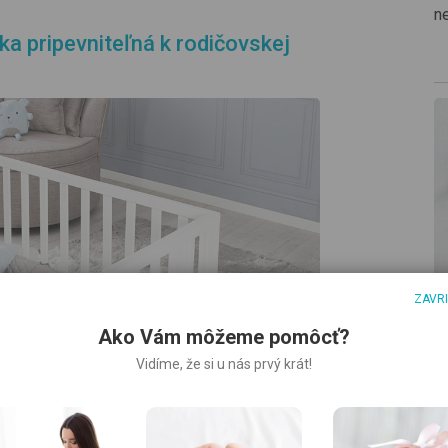
n
ka pripevniteľná k rodičovskej
A
ZAVR
b
Ako Vám môžeme pomôcť?
A
Vidíme, že si u nás prvý krát!
d
m
n