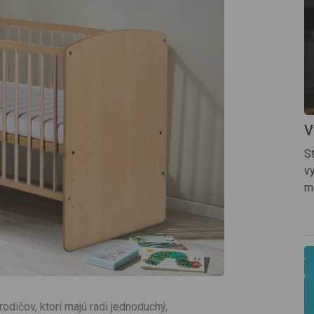
V
S
v
m
rodičov, ktorí majú radi jednoduchý,