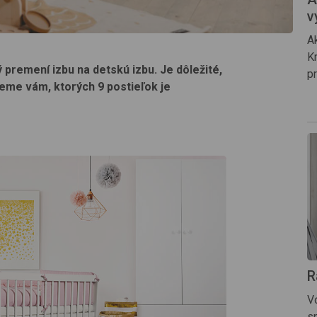
v
A
K
 premení izbu na detskú izbu. Je dôležité,
p
ážeme vám, ktorých 9 postieľok je
R
V
s