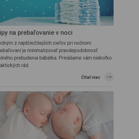
ipy na prebaľovanie v noci
edným z najdôležitejších cieľov pri nočnom
rebaľovaní je minimalizovať pravdepodobnosť
plného prebudenia bábätka. Prinášame vám niekoľko
aktických rád.
Čítať viac