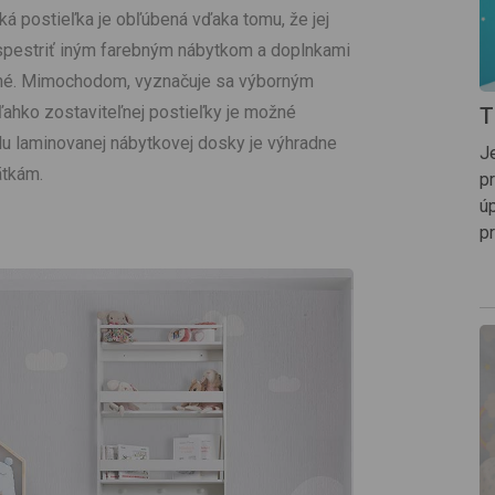
á postieľka je obľúbená vďaka tomu, že jej
 spestriť iným farebným nábytkom a doplnkami
ečné. Mimochodom, vyznačuje sa výborným
ľahko zostaviteľnej postieľky je možné
T
álu laminovanej nábytkovej dosky je výhradne
J
ätkám.
p
ú
pr