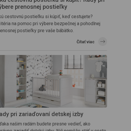
ýbere prenosnej postieľky
kú cestovnú postieľku si kúpiť, keď cestujete?
ritéria na pomoc pri výbere bezpečnej a pohodlnej
renosnej postieľky pre vaše bábätko.
Čítať viac
ady pri zariaďovaní detskej izby
ďaka našim radám budete presne vedieť, ako
právne zariadiť detskú izbu. Nič nemôže stáť v ceste