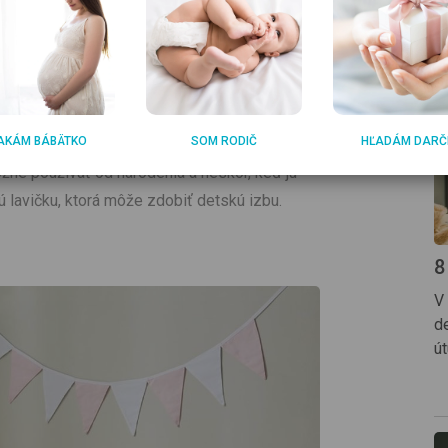
blízkosti, tak si vyberte detskú postieľku,
e k rodičovskej posteli. Obsah súpravy Roba
AKÁM BÁBÄTKO
SOM RODIČ
HĽADÁM DARČ
rubo polstrovaná ochrana na mriežku a ochrana
ožné používať od narodenia a neskôr, keď ju
ú lavičku, ktorá môže zdobiť detskú izbu.
8
V
de
ú