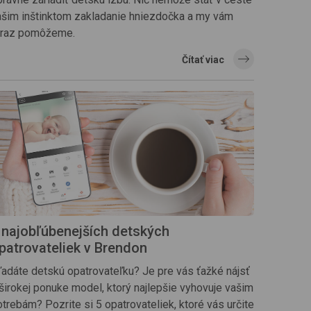
ašim inštinktom zakladanie hniezdočka a my vám
eraz pomôžeme.
Čítať viac
 najobľúbenejších detských
patrovateliek v Brendon
ľadáte detskú opatrovateľku? Je pre vás ťažké nájsť
 širokej ponuke model, ktorý najlepšie vyhovuje vašim
trebám? Pozrite si 5 opatrovateliek, ktoré vás určite