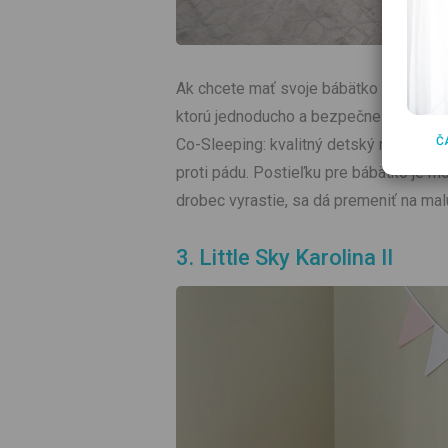
Ak chcete mať svoje bábätko v telesnej 
ktorú jednoducho a bezpečne pripevnít
Č
Co-Sleeping: kvalitný detský matrac, h
proti pádu. Postieľku pre bábätko je m
drobec vyrastie, sa dá premeniť na mal
3. Little Sky Karolina II