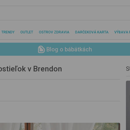
TRENDY
OUTLET
OSTROV ZDRAVIA
DARČEKOVÁ KARTA
VÝBAVA 
Blog o bábätkách
ostieľok v Brendon
S