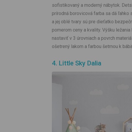
sofistikovaný a moderný nábytok. Detsk
prírodná borovicová farba sa dá ľahko
a jej oblé tvary sú pre dieťatko bezp
pomerom ceny a kvality. Výšku ležania 
nastaviť v 3 úrovniach a povrch materi
ošetrený lakom a farbou šetrnou k báb
4. Little Sky Dalia