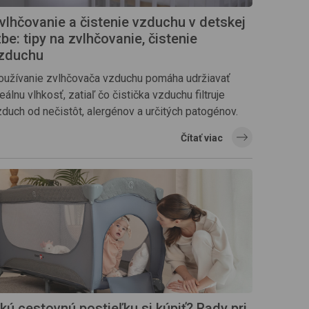
vlhčovanie a čistenie vzduchu v detskej
zbe: tipy na zvlhčovanie, čistenie
zduchu
oužívanie zvlhčovača vzduchu pomáha udržiavať
eálnu vlhkosť, zatiaľ čo čistička vzduchu filtruje
zduch od nečistôt, alergénov a určitých patogénov.
Čítať viac
kú cestovnú postieľku si kúpiť? Rady pri